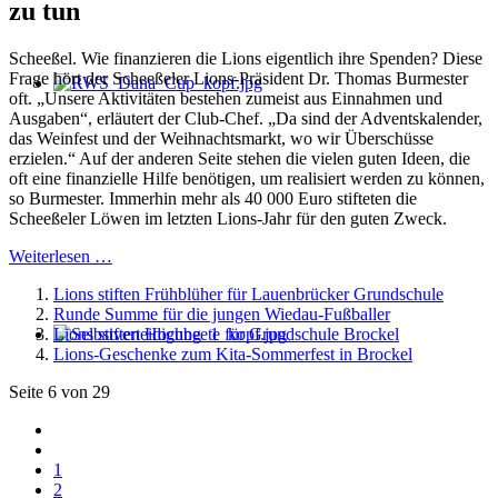
zu tun
Scheeßel. Wie finanzieren die Lions eigentlich ihre Spenden? Diese
Frage hört der Scheeßeler Lions-Präsident Dr. Thomas Burmester
oft. „Unsere Aktivitäten bestehen zumeist aus Einnahmen und
Ausgaben“, erläutert der Club-Chef. „Da sind der Adventskalender,
das Weinfest und der Weihnachtsmarkt, wo wir Überschüsse
erzielen.“ Auf der anderen Seite stehen die vielen guten Ideen, die
oft eine finanzielle Hilfe benötigen, um realisiert werden zu können,
so Burmester. Immerhin mehr als 40 000 Euro stifteten die
Scheeßeler Löwen im letzten Lions-Jahr für den guten Zweck.
Weiterlesen …
Lions stiften Frühblüher für Lauenbrücker Grundschule
Runde Summe für die jungen Wiedau-Fußballer
Lions stiften Hochbeete für Grundschule Brockel
Lions-Geschenke zum Kita-Sommerfest in Brockel
Seite 6 von 29
1
2