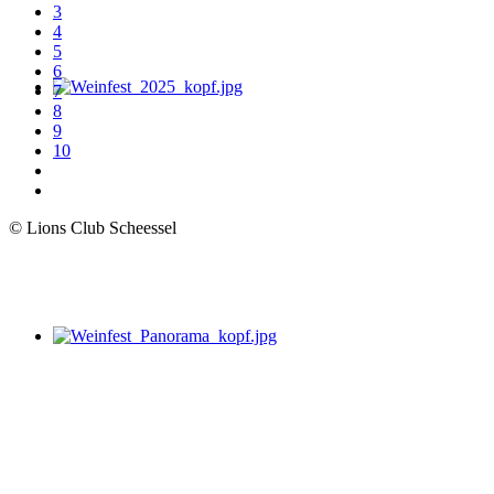
3
4
5
6
7
8
9
10
© Lions Club Scheessel