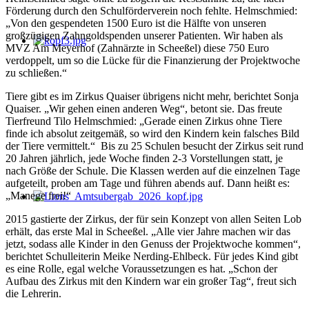
Förderung durch den Schulförderverein noch fehlte. Helmschmied:
„Von den gespendeten 1500 Euro ist die Hälfte von unseren
großzügigen Zahngoldspenden unserer Patienten. Wir haben als
MVZ Am Meyerhof (Zahnärzte in Scheeßel) diese 750 Euro
verdoppelt, um so die Lücke für die Finanzierung der Projektwoche
zu schließen.“
Tiere gibt es im Zirkus Quaiser übrigens nicht mehr, berichtet Sonja
Quaiser. „Wir gehen einen anderen Weg“, betont sie. Das freute
Tierfreund Tilo Helmschmied: „Gerade einen Zirkus ohne Tiere
finde ich absolut zeitgemäß, so wird den Kindern kein falsches Bild
der Tiere vermittelt.“ Bis zu 25 Schulen besucht der Zirkus seit rund
20 Jahren jährlich, jede Woche finden 2-3 Vorstellungen statt, je
nach Größe der Schule. Die Klassen werden auf die einzelnen Tage
aufgeteilt, proben am Tage und führen abends auf. Dann heißt es:
„Manege frei!“
2015 gastierte der Zirkus, der für sein Konzept von allen Seiten Lob
erhält, das erste Mal in Scheeßel. „Alle vier Jahre machen wir das
jetzt, sodass alle Kinder in den Genuss der Projektwoche kommen“,
berichtet Schulleiterin Meike Nerding-Ehlbeck. Für jedes Kind gibt
es eine Rolle, egal welche Voraussetzungen es hat. „Schon der
Aufbau des Zirkus mit den Kindern war ein großer Tag“, freut sich
die Lehrerin.