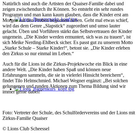
Natürlich sind auch die Artisten der Quaiser-Familie dabei und
zeigen zwischendurch ihr Können. So entsteht ein sehr rundes
Programm und man kann kaum glauben, dass die Kinder erst am
Morgen mit den Proben begonnen haben. Geht mal etwas schief,
wird das dem Genre „Slapstick“ zugeordnet und umso lauter
gelacht. Üben und Vorführen stärkt das Selbstvertrauen der Kinder
ungemein. „Die Kinder werden ermuntert, sich was zu trauen“, ist
sich Meike Nerding-Ehlbeck sicher. Es passt gut zu unserem Motto
„Starke Schule – Starke Kinder!“, betont sie. „Die Kinder erleben
den Zirkus so nur einmal im Leben.“
Auch für die Lions ist die Zirkus-Projektwoche ein Blick in eine
andere Welt. „Die Kinder haben Spaß und können neue
Erfahrungen sammeln, die sie in vielerlei Hinsicht bereichern“,
findet Tilo Helmschmied. Michael Wegner ergänzt: „Bei solchen
gelungenen und runden Aktionen zum Thema Bildung sind wir
immer gerne dabei!“
Foto: Vertreter der Schule, des Schulfördervereins und der Lions mit
Zirkus-Familie Quaiser
© Lions Club Scheessel