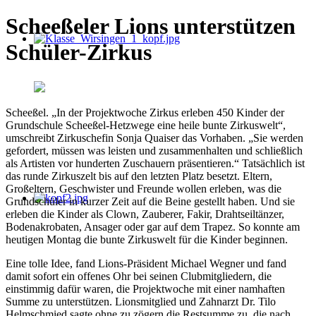
Scheeßeler Lions unterstützen
Schüler-Zirkus
Scheeßel. „In der Projektwoche Zirkus erleben 450 Kinder der
Grundschule Scheeßel-Hetzwege eine heile bunte Zirkuswelt“,
umschreibt Zirkuschefin Sonja Quaiser das Vorhaben. „Sie werden
gefordert, müssen was leisten und zusammenhalten und schließlich
als Artisten vor hunderten Zuschauern präsentieren.“ Tatsächlich ist
das runde Zirkuszelt bis auf den letzten Platz besetzt. Eltern,
Großeltern, Geschwister und Freunde wollen erleben, was die
Grundschüler in kurzer Zeit auf die Beine gestellt haben. Und sie
erleben die Kinder als Clown, Zauberer, Fakir, Drahtseiltänzer,
Bodenakrobaten, Ansager oder gar auf dem Trapez. So konnte am
heutigen Montag die bunte Zirkuswelt für die Kinder beginnen.
Eine tolle Idee, fand Lions-Präsident Michael Wegner und fand
damit sofort ein offenes Ohr bei seinen Clubmitgliedern, die
einstimmig dafür waren, die Projektwoche mit einer namhaften
Summe zu unterstützen. Lionsmitglied und Zahnarzt Dr. Tilo
Helmschmied sagte ohne zu zögern die Restsumme zu, die nach