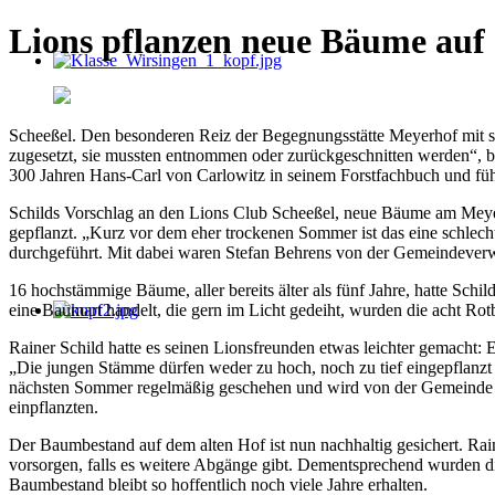
Lions pflanzen neue Bäume au
Scheeßel. Den besonderen Reiz der Begegnungsstätte Meyerhof mit 
zugesetzt, sie mussten entnommen oder zurückgeschnitten werden“, bes
300 Jahren Hans-Carl von Carlowitz in seinem Forstfachbuch und führt
Schilds Vorschlag an den Lions Club Scheeßel, neue Bäume am Meyer
gepflanzt. „Kurz vor dem eher trockenen Sommer ist das eine schlech
durchgeführt. Mit dabei waren Stefan Behrens von der Gemeindever
16 hochstämmige Bäume, aller bereits älter als fünf Jahre, hatte Sch
eine Baumart handelt, die gern im Licht gedeiht, wurden die acht Rot
Rainer Schild hatte es seinen Lionsfreunden etwas leichter gemacht:
„Die jungen Stämme dürfen weder zu hoch, noch zu tief eingepflanzt 
nächsten Sommer regelmäßig geschehen und wird von der Gemeinde gew
einpflanzten.
Der Baumbestand auf dem alten Hof ist nun nachhaltig gesichert. Ra
vorsorgen, falls es weitere Abgänge gibt. Dementsprechend wurden d
Baumbestand bleibt so hoffentlich noch viele Jahre erhalten.