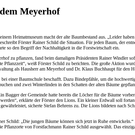
f dem Meyerhof
seinem Heimatmuseum macht der alte Baumbestand aus. „Leider haben 
chreibt Förster Rainer Schild die Situation. Für jeden Baum, der entno
e so den Begriff der Nachhaltigkeit in die Forstwirtschaft ein.
hof zu pflanzen, fand beim damaligen Präsidenten Rainer Windler sof
te Pflanzzeit“, weiß Förster Schild zu berichten. Die große Aktion wu
waltung als Hausherr am Meyerhof und Dr. Klaus Buchhaupt für den H
ild bei einer Baumschule beschafft. Dazu Bindepfähle, um die hochwert
buchen und zwei Winterlinden in den Schatten der alten Bäume gepflanz
 Ein Bagger der Gemeinde hatte bereits die Löcher für die Bäume vorbe
werden“, erklärte der Förster den Lions. Ein kleiner Erdwall soll for
ährleistet, sicherte Stefan Behrens zu. Die Lions bildeten nach Sch
iner Schild: „Die jungen Bäume können sich jetzt in Ruhe entwickeln.
ie Pflanzorte von Forstfachmann Rainer Schild ausgewählt. Das einzi