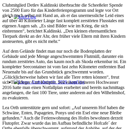
Clubmitglied Detlev Kaldinski überbrachte die Scheeßeler Spende
von 2500 Euro für das Kinderferienprogramm und legte vor Ort
gleich noch selbst mit Hand an, als er das unermessliche Leid eines
auf über 40 Kilometer Länge fast komplett zerstörten Flusstales mit
eigenen Augen sah. „Es sind Bilder wie im Krieg, die sich
einbrennen“, berichtet Kaldinski. „Den kleinen ehrenamtlichen
Tierpark direkt an der Ahr, den früher viele Eltern mit ihren Kindern
ansteuerten, gibt es nicht mehr.“
Auf dem Gelände findet man nur noch die Bodenplatten der
Gebäude und jede Menge angeschwemmten Flutmüll, darunter ein
rundum zerstörtes Auto, das kaum noch als Skoda erkennbar ist. Ein
kompletter Seecontainer ist vom fast zehn Kilometer entfernten Bad
Neuenahr bis auf das Grundstück geschwemmt worden.
„Glücklicherweise haben wir fast alle Tiere retten können“, freut
sich Tierpfleger Carl Knüpfer. Seit einem kleineren Hochwasser
2016 hatte man einen Notfallplan erarbeitet und bereits nachmittags
angefangen, die fast 100 Tiere, unter anderem auf den Wilhelmshof,
zu evakuieren.
Lea Orth unterstützte gern und sofort: „Auf unserem Hof haben die
Schwäne, Enten, Papageien, Ponys und ein Esel eine neue Bleibe
gefunden.“ Auch die Ferienwohnung des Hofes bewohnen derzeit
Flutopfer. Zwar wurde das im Aufbau befindliche Hofcafe´ der
Orths ebenfalls überschwemmt, aufgrund der Anhöhe, auf der der