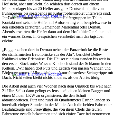
Hof steht, aber nur leicht. So schlafen dort derzeit auf einem
Matratzenlager bis zu 20 Helfer aus ganz Deutschland, die von
frühmorgens bis spätabends im Katastrophengebiet unterwegs sind.
Jens aus Dortmund steht mit anderen Helfergruppen im Tal in
Kontakt und setzt die Helfer auf Anforderung ein, beispielsweise in
den erheblich zerstörten Gemeinden Marienthal oder Dernau.
Abends erwarten die Helfer dann auf dem Hof kühle Getränke und
ein warmes Essen. In Gesprächen verarbeitet man das tagsüber
erlebte.
„Bagger ziehen dort in Dernau neben der Panzerbrücke die Reste
der stahlarmierten Betonbrücke aus der Ahr“, berichtet Detlev
Kaldinski seine Erlebnisse. Die Häuser rundum standen bis weit in
den ersten Stock unter Wasser. Kniehoch stand der Schlamm in den
Kellern. „Wir haben dort Putz und Estrich von nassen Wänden und
Böden gestemmt.“ Übrig bleiben oft nur fensterlose Steingerippe mit
Dach. Nicht selten bleibt nichts anderes, als der Abriss übrig.
Die Arbeit geht auch vier Wochen nach dem Unglück bis weit nach
21 Uhr. Selbst dann gelingt es Jens noch einen kleinen Bagger und
einen Mulden-LKW zu organisieren, die den Schutt
abtransportieren. Putz und rund 40 Quadratmeter Estrich landen so
innerhalb einiger Stunden in der Mulde. Auch die beiden Fahrer der
Baufahrzeuge sind Freiwillige, die von ihren Chefs die teuren
Fahrzeuge gestellt bekommen und sich einige Tage frei genommen